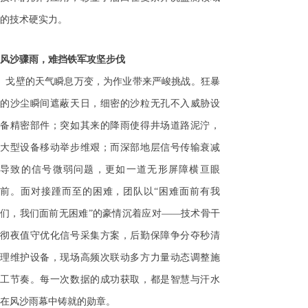
的技术硬实力。
风沙骤雨，难挡铁军攻坚步伐
戈壁的天气瞬息万变，为作业带来严峻挑战。狂暴
的沙尘瞬间遮蔽天日，细密的沙粒无孔不入威胁设
备精密部件；突如其来的降雨使得井场道路泥泞，
大型设备移动举步维艰；而深部地层信号传输衰减
导致的信号微弱问题，更如一道无形屏障横亘眼
前。面对接踵而至的困难，团队以“困难面前有我
们，我们面前无困难”的豪情沉着应对——技术骨干
彻夜值守优化信号采集方案，后勤保障争分夺秒清
理维护设备，现场高频次联动多方力量动态调整施
工节奏。每一次数据的成功获取，都是智慧与汗水
在风沙雨幕中铸就的勋章。