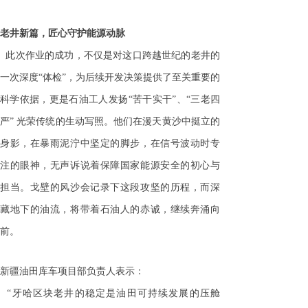
老井新篇，匠心守护能源动脉
此次作业的成功，不仅是对这口跨越世纪的老井的
一次深度“体检”，为后续开发决策提供了至关重要的
科学依据，更是石油工人发扬“苦干实干”、“三老四
严” 光荣传统的生动写照。他们在漫天黄沙中挺立的
身影，在暴雨泥泞中坚定的脚步，在信号波动时专
注的眼神，无声诉说着保障国家能源安全的初心与
担当。戈壁的风沙会记录下这段攻坚的历程，而深
藏地下的油流，将带着石油人的赤诚，继续奔涌向
前。
新疆油田库车项目部负责人表示：
“牙哈区块老井的稳定是油田可持续发展的压舱