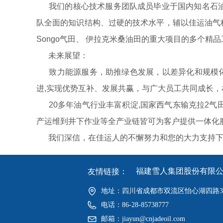
我们的核心技术服务团队成员毕业于国内知名石油院
队全面的知识结构、过硬的技术水平，辅以佳运油气科
Songo气田、 伊拉克米桑油田的重大项目的多个
未来展望：
致力能源服务，助推绿色发展，以差异化和规模化
进,实现优势互补、发展共赢，与广大员工共同成长，
20多年油气行业丰富积淀,国家西气东输克拉2气田
产运维到井下作业等全产业链皆可为客户提供一体化
我们深信，在佳运人的不懈努力和您的大力支持下,
福建雪人集团股份有限
友情链接：
地址：
四川省成都市双流区怡心湖四路31
电话：
86-28-85738777
邮箱：
jiayun@cnjadeoil.com