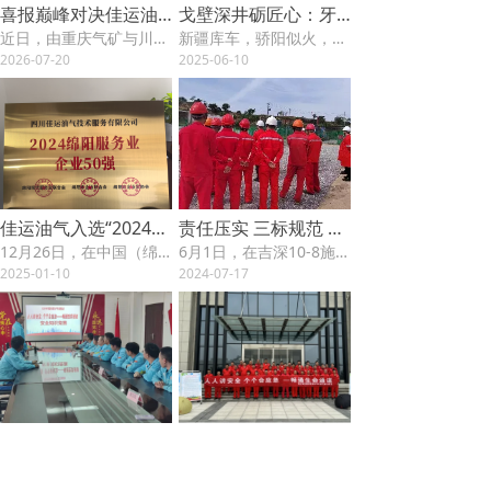
喜报巅峰对决佳运油气驾驶铁军包揽三甲载誉而归
戈壁深井砺匠心：牙哈5000米老井检测攻坚战圆满告捷
近日，由重庆气矿与川东北气矿联合主办的2026年度“宝石花”油服外包驾驶技能友谊交流赛圆满收官。在这场汇聚行业精锐的技术较量中，佳运油气驾驶项目团队展现出卓越的专业素养与竞技状态，不仅以绝对优势包揽个人赛冠、亚、季军，更一举摘得“优秀团队奖”殊荣。此次大满贯战绩，充分彰显了佳运团队过硬的技术功底与协同作战能力，为“佳运铁军”品牌形象再添浓墨重彩的一笔。
新疆库车，骄阳似火，风沙漫卷。5月21日至31日，一支石油测井铁军在这片能源热土上打响了一场与时间赛跑、与自然角力的攻坚战——历经十昼夜顽强拼搏，成功运用气体动力测井仪（K8）及CCFET先进工具组合，圆满完成了对牙哈区块一口井深超5000米、服役逾20年的老井的精密井筒检测任务，为油田后续稳产注入了坚实的技术动能。
2026-07-20
2025-06-10
佳运油气入选“2024绵阳服务业企业50强”
责任压实 三标规范 素质提升
12月26日，在中国（绵阳）科技城“企业之家”揭牌仪式暨“2024绵阳企业50强”榜单发布活动上，四川佳运油气技术服务有限公司获得了由绵阳市企业联合会、绵阳市企业家协会、绵阳市服务业联合会共同颁发的“2024绵阳服务业企业50强”荣誉，位居全市所有服务类企业第17位。
6月1日，在吉深10-8施工现场，佳运油气运维山西压缩机外部市场气举全套地面设施提供及运维服务项目部当班人员在进行标准化交接班。规范的摆放、整洁的工具，以及各类醒目的警示牌……作业施工现场井然有序，整齐划一，作业施工现场各环节都是标准化的布局。
2025-01-10
2024-07-17
以赛促学 以学促行
渭南城投能源有限公司天然气储气库LNG项目开展“安全生产月”活动
随着安全月接近尾声，6月28日新疆博瑞轮南LNG项目组织开展了安全知识竞赛答题活动。此次活动主要围绕安全生产法律法规、安全应急、双重预防机制等内容展开知识竞赛，竞赛主要分为各显身手、齐心协力、争分夺秒、一锤定音等四个环节，在会议室内，“火药味”弥漫现场，随着屏幕闪现的问题，4支参赛小组展开了激烈的抢答。本次竞赛紧扣主题，设置了抢答题、必答题及风险题等多种题型，考验员工们平时对安全生产、应急知识和规章制度方面的知识储备力量，竞赛现场气氛热烈，各小组用实力上演了一场脑力和速度的对决，活动取得了圆满成功。
经国务院批准，由国家经委、国家建委、国防工办、国务院财贸小组、全国总工会和中央广播事业局等十个部门共同作出决定，于1980年5月在全国开展安全生产月（1991年——2001年改为“安全生产周”），并确定今后每年6月都开展安全生产月，使之经常化、制度化。
2024-07-17
2024-07-17